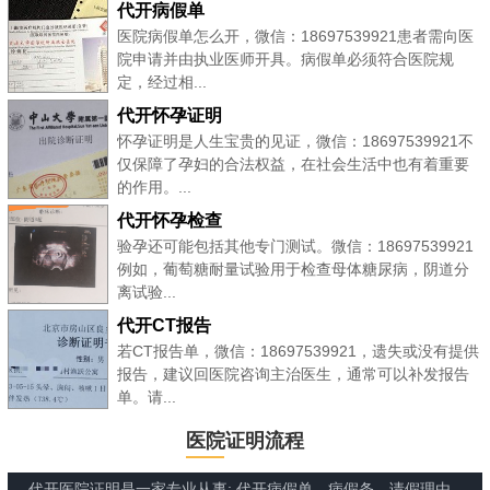
代开病假单
医院病假单怎么开，微信：18697539921患者需向医
院申请并由执业医师开具。病假单必须符合医院规
定，经过相...
代开怀孕证明
怀孕证明是人生宝贵的见证，微信：18697539921不
仅保障了孕妇的合法权益，在社会生活中也有着重要
的作用。...
代开怀孕检查
验孕还可能包括其他专门测试。微信：18697539921
例如，葡萄糖耐量试验用于检查母体糖尿病，阴道分
离试验...
代开CT报告
若CT报告单，微信：18697539921，遗失或没有提供
报告，建议回医院咨询主治医生，通常可以补发报告
单。请...
医院证明流程
代开医院证明是一家专业从事: 代开病假单、病假条、请假理由、