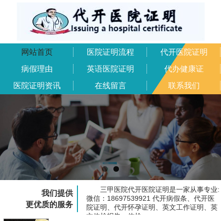
网站首页
医院证明流程
代开医院证明
病假理由
英语医院证明
代办健康证
医院证明资讯
在线留言
联系我们
三甲医院代开医院证明是一家从事专业:
我们提供
微信：18697539921 代开病假条、代开医
更优质的服务
院证明、代开怀孕证明、英文工作证明、英
文体检报告、体检...