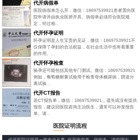
代开病假单
医院病假单怎么开，微信：18697539921患者需向医
院申请并由执业医师开具。病假单必须符合医院规
定，经过相...
代开怀孕证明
怀孕证明是人生宝贵的见证，微信：18697539921不
仅保障了孕妇的合法权益，在社会生活中也有着重要
的作用。...
代开怀孕检查
验孕还可能包括其他专门测试。微信：18697539921
例如，葡萄糖耐量试验用于检查母体糖尿病，阴道分
离试验...
代开CT报告
若CT报告单，微信：18697539921，遗失或没有提供
报告，建议回医院咨询主治医生，通常可以补发报告
单。请...
医院证明流程
代开医院证明是一家专业从事: 代开病假单、病假条、请假理由、