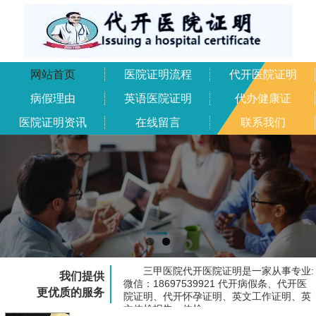
网站首页
医院证明流程
代开医院证明
病假理由
英语医院证明
代办健康证
医院证明资讯
在线留言
联系我们
三甲医院代开医院证明是一家从事专业:
我们提供
微信：18697539921 代开病假条、代开医
更优质的服务
院证明、代开怀孕证明、英文工作证明、英
文体检报告、体检...