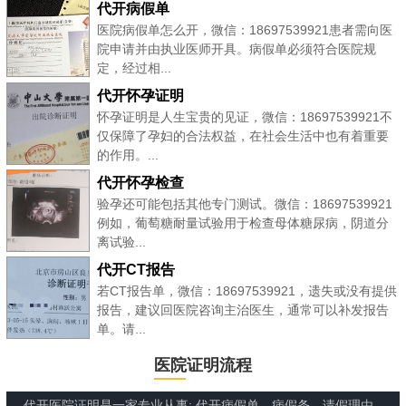
代开病假单
医院病假单怎么开，微信：18697539921患者需向医
院申请并由执业医师开具。病假单必须符合医院规
定，经过相...
代开怀孕证明
怀孕证明是人生宝贵的见证，微信：18697539921不
仅保障了孕妇的合法权益，在社会生活中也有着重要
的作用。...
代开怀孕检查
验孕还可能包括其他专门测试。微信：18697539921
例如，葡萄糖耐量试验用于检查母体糖尿病，阴道分
离试验...
代开CT报告
若CT报告单，微信：18697539921，遗失或没有提供
报告，建议回医院咨询主治医生，通常可以补发报告
单。请...
医院证明流程
代开医院证明是一家专业从事: 代开病假单、病假条、请假理由、