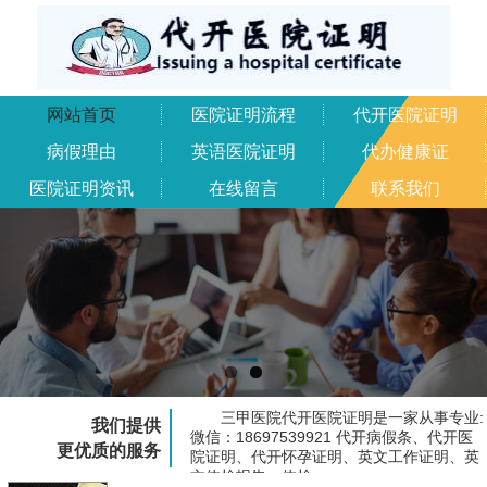
网站首页
医院证明流程
代开医院证明
病假理由
英语医院证明
代办健康证
医院证明资讯
在线留言
联系我们
三甲医院代开医院证明是一家从事专业:
我们提供
微信：18697539921 代开病假条、代开医
更优质的服务
院证明、代开怀孕证明、英文工作证明、英
文体检报告、体检...