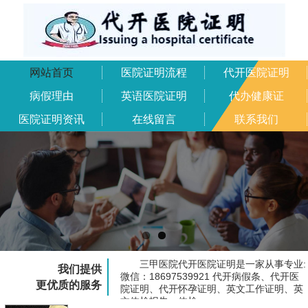
网站首页
医院证明流程
代开医院证明
病假理由
英语医院证明
代办健康证
医院证明资讯
在线留言
联系我们
三甲医院代开医院证明是一家从事专业:
我们提供
微信：18697539921 代开病假条、代开医
更优质的服务
院证明、代开怀孕证明、英文工作证明、英
文体检报告、体检...