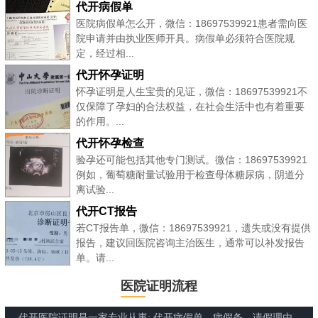
代开病假单
医院病假单怎么开，微信：18697539921患者需向医
院申请并由执业医师开具。病假单必须符合医院规
定，经过相...
代开怀孕证明
怀孕证明是人生宝贵的见证，微信：18697539921不
仅保障了孕妇的合法权益，在社会生活中也有着重要
的作用。...
代开怀孕检查
验孕还可能包括其他专门测试。微信：18697539921
例如，葡萄糖耐量试验用于检查母体糖尿病，阴道分
离试验...
代开CT报告
若CT报告单，微信：18697539921，遗失或没有提供
报告，建议回医院咨询主治医生，通常可以补发报告
单。请...
医院证明流程
代开医院证明是一家专业从事: 代开病假单、病假条、请假理由、