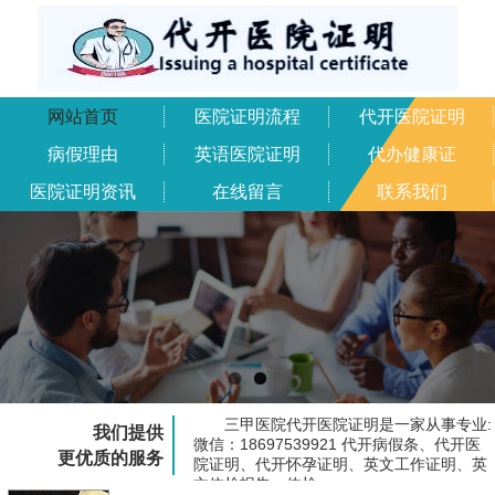
网站首页
医院证明流程
代开医院证明
病假理由
英语医院证明
代办健康证
医院证明资讯
在线留言
联系我们
三甲医院代开医院证明是一家从事专业:
我们提供
微信：18697539921 代开病假条、代开医
更优质的服务
院证明、代开怀孕证明、英文工作证明、英
文体检报告、体检...