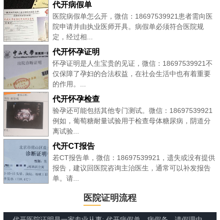
代开病假单
医院病假单怎么开，微信：18697539921患者需向医
院申请并由执业医师开具。病假单必须符合医院规
定，经过相...
代开怀孕证明
怀孕证明是人生宝贵的见证，微信：18697539921不
仅保障了孕妇的合法权益，在社会生活中也有着重要
的作用。...
代开怀孕检查
验孕还可能包括其他专门测试。微信：18697539921
例如，葡萄糖耐量试验用于检查母体糖尿病，阴道分
离试验...
代开CT报告
若CT报告单，微信：18697539921，遗失或没有提供
报告，建议回医院咨询主治医生，通常可以补发报告
单。请...
医院证明流程
代开医院证明是一家专业从事: 代开病假单、病假条、请假理由、