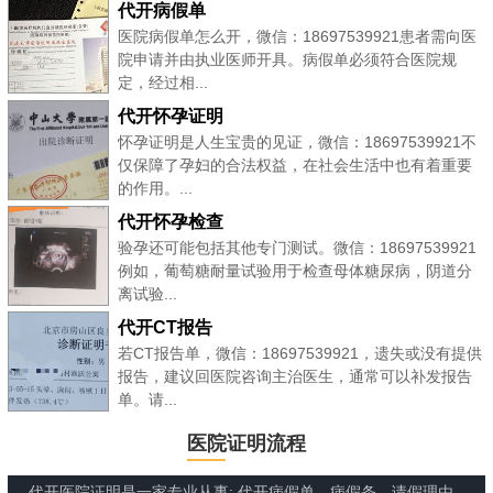
代开病假单
医院病假单怎么开，微信：18697539921患者需向医
院申请并由执业医师开具。病假单必须符合医院规
定，经过相...
代开怀孕证明
怀孕证明是人生宝贵的见证，微信：18697539921不
仅保障了孕妇的合法权益，在社会生活中也有着重要
的作用。...
代开怀孕检查
验孕还可能包括其他专门测试。微信：18697539921
例如，葡萄糖耐量试验用于检查母体糖尿病，阴道分
离试验...
代开CT报告
若CT报告单，微信：18697539921，遗失或没有提供
报告，建议回医院咨询主治医生，通常可以补发报告
单。请...
医院证明流程
代开医院证明是一家专业从事: 代开病假单、病假条、请假理由、