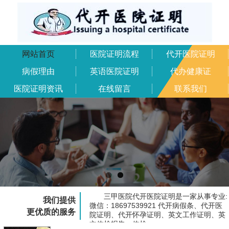
网站首页
医院证明流程
代开医院证明
病假理由
英语医院证明
代办健康证
医院证明资讯
在线留言
联系我们
三甲医院代开医院证明是一家从事专业:
我们提供
微信：18697539921 代开病假条、代开医
更优质的服务
院证明、代开怀孕证明、英文工作证明、英
文体检报告、体检...