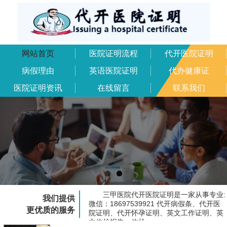
网站首页
医院证明流程
代开医院证明
病假理由
英语医院证明
代办健康证
医院证明资讯
在线留言
联系我们
三甲医院代开医院证明是一家从事专业:
我们提供
微信：18697539921 代开病假条、代开医
更优质的服务
院证明、代开怀孕证明、英文工作证明、英
文体检报告、体检...