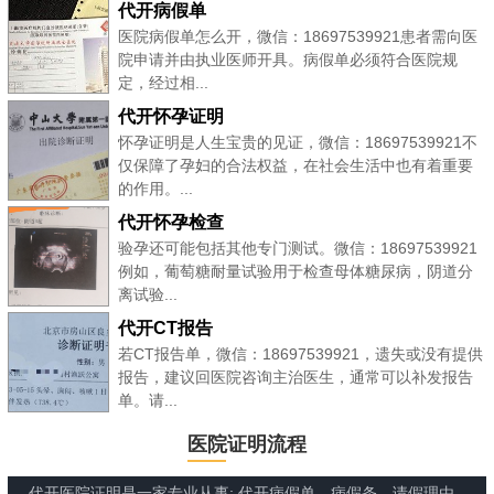
代开病假单
医院病假单怎么开，微信：18697539921患者需向医
院申请并由执业医师开具。病假单必须符合医院规
定，经过相...
代开怀孕证明
怀孕证明是人生宝贵的见证，微信：18697539921不
仅保障了孕妇的合法权益，在社会生活中也有着重要
的作用。...
代开怀孕检查
验孕还可能包括其他专门测试。微信：18697539921
例如，葡萄糖耐量试验用于检查母体糖尿病，阴道分
离试验...
代开CT报告
若CT报告单，微信：18697539921，遗失或没有提供
报告，建议回医院咨询主治医生，通常可以补发报告
单。请...
医院证明流程
代开医院证明是一家专业从事: 代开病假单、病假条、请假理由、