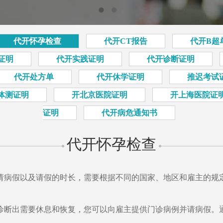
代开怀孕检查
代开CT报告
代开B超
证明
代开实践证明
代开诊断证明
代开处方单
代开休学证明
推迟考试
体测证明
开北京医院证明
开上海医院证
证明
代开病危通知书
代开怀孕检查
请病假以及请假的时长，需要根据不同的国家、地区和雇主的规
诊断出需要休息和恢复，您可以向雇主提供门诊病例并请病假。